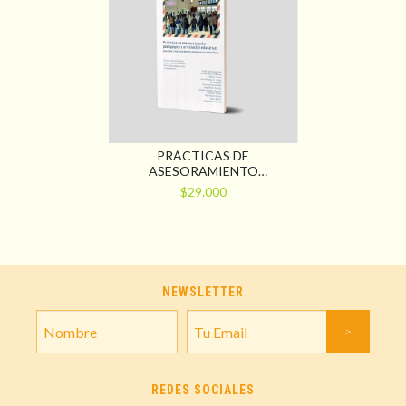
PRÁCTICAS DE
ASESORAMIENTO
PEDAGÓGICO Y
$29.000
ORIENTACIÓN EDUCATIVA.
POSTALES Y ESCENAS DE
UNA EXPERIENCIA EN
TERRITORIO
NEWSLETTER
REDES SOCIALES