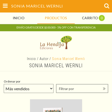
SONIA MARICEL WERNLI
INICIO
PRODUCTOS
CARRITO
0
ENVÍO GRATIS DESDE $100.000 - 5% OFF CON TRANSFERENCIA
Inicio
/
Autor
/
Sonia Maricel Wernli
SONIA MARICEL WERNLI
Ordenar por
Filtrar por