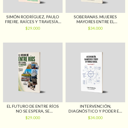
SIMÓN RODRÍGUEZ, PAULO
SOBERANAS. MUJERES
FREIRE. RAÍCES Y TRAVESÍAS
MAYORES ENTRE EL
DE LA EDUCACIÓN POPULAR
DISCURSO SANITARIO Y LA
$29.000
$34.000
EDUCACIÓN SEXUAL
INTEGRAL
EL FUTURO DE ENTRE RÍOS
INTERVENCIÓN,
NO SE ESPERA, SE
DIAGNÓSTICO Y PODER EN
CONSTRUYE
TRABAJO SOCIAL. LAZO
$29.000
$34.000
SOCIAL V