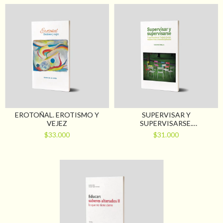
EROTOÑAL. EROTISMO Y
SUPERVISAR Y
VEJEZ
SUPERVISARSE.
EXPERIENCIAS EN TRABAJO
$33.000
$31.000
SOCIAL, EQUIPOS INTER Y
TRANSDISCIPLINARIOS