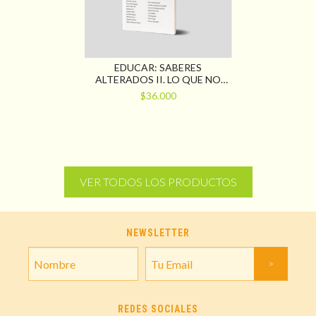
EDUCAR: SABERES
ALTERADOS II. LO QUE NO
TIENE CIERRE
$36.000
VER TODOS LOS PRODUCTOS
NEWSLETTER
REDES SOCIALES