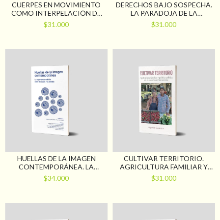
CUERPES EN MOVIMIENTO
DERECHOS BAJO SOSPECHA.
COMO INTERPELACIÓN DE
LA PARADOJA DE LA
LOS PROCESOS DE
PROTECCIÓN SOCIAL EN LA
$31.000
$31.000
INTERVENCIÓN DEL
DISCAPACIDAD
TRABAJO SOCIAL
HUELLAS DE LA IMAGEN
CULTIVAR TERRITORIO.
CONTEMPORÁNEA. LA
AGRICULTURA FAMILIAR Y
EXPERIENCIA ESTÉTICA
POLÍTICA PÚBLICA EN EL
$34.000
$31.000
ENTRE EL CÓDIGO Y LA
CONURBANO BONAERENSE
PANTALLA