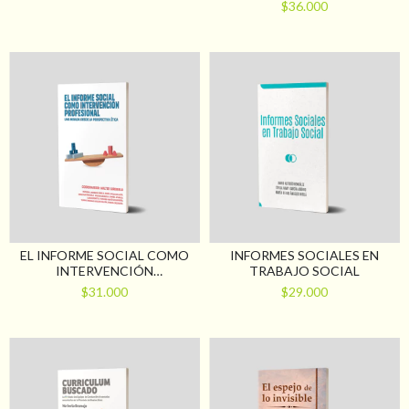
FUNDAMENTALES PARA LA
$36.000
FORMACIÓN Y EL EJERCICIO
PROFESIONAL
EL INFORME SOCIAL COMO
INFORMES SOCIALES EN
INTERVENCIÓN
TRABAJO SOCIAL
PROFESIONAL. UNA MIRADA
$31.000
$29.000
DESDE LA PERSPECTIVA
ÉTICA