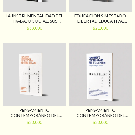
LA INSTRUMENTALIDAD DEL
EDUCACIÓN SIN ESTADO.
TRABAJO SOCIAL. SUS
LIBERTAD EDUCATIVA,
DETERMINACIONES SOCIO-
MERCADO Y DESIGUALDAD.
$33.000
$21.000
HISTÓRICAS Y SUS
CLAVES PARA PENSAR LA LEY
RACIONALIDADES
DE LIBERTAD EDUCATIVA
PENSAMIENTO
PENSAMIENTO
CONTEMPORÁNEO DEL
CONTEMPORÁNEO DEL
TRABAJO SOCIAL.
TRABAJO SOCIAL. LA
$33.000
$33.000
PROPOSICIONES DE SAÚL
PROPUESTA DE MARGARITA
KARSZ
ROZAS PAGAZA