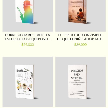
CURRICULUM BUSCADO. LA
EL ESPEJO DE LO INVISIBLE.
ESI DESDE LOS EQUIPOS DE
LO QUE EL NIÑO ADOPTADO
CONDUCCIÓN DE ESCUELAS
CALLA Y LOS PADRES
$29.000
$29.000
SECUNDARIAS EN LA
NECESITAN ESCUCHAR
PROVINCIA DE BUENO AIRES