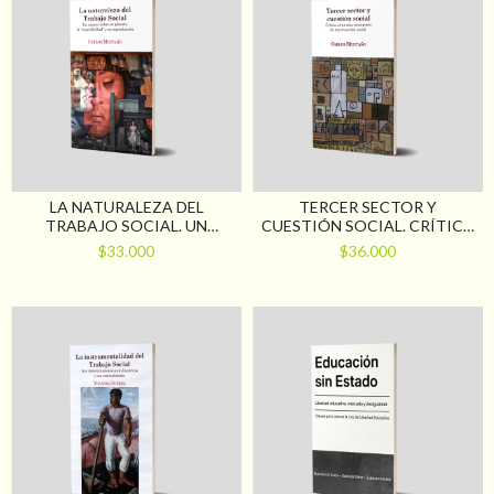
LA NATURALEZA DEL
TERCER SECTOR Y
TRABAJO SOCIAL. UN
CUESTIÓN SOCIAL. CRÍTICA
ENSAYO SOBRE SU GÉNESIS,
AL PATRÓN EMERGENTE DE
$33.000
$36.000
LA “ESPECIFICIDAD” Y SU
INTERVENCIÓN SOCIAL
REPRODUCCIÓN