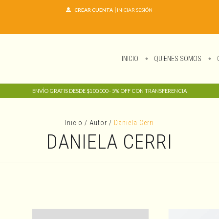
CREAR CUENTA
INICIAR SESIÓN
INICIO
QUIENES SOMOS
ENVÍO GRATIS DESDE $100.000 - 5% OFF CON TRANSFERENCIA
Inicio
/
Autor
/
Daniela Cerri
DANIELA CERRI