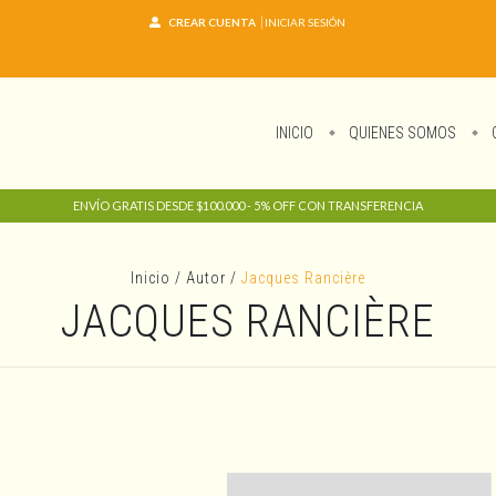
CREAR CUENTA
INICIAR SESIÓN
INICIO
QUIENES SOMOS
ENVÍO GRATIS DESDE $100.000 - 5% OFF CON TRANSFERENCIA
Inicio
/
Autor
/
Jacques Rancière
JACQUES RANCIÈRE