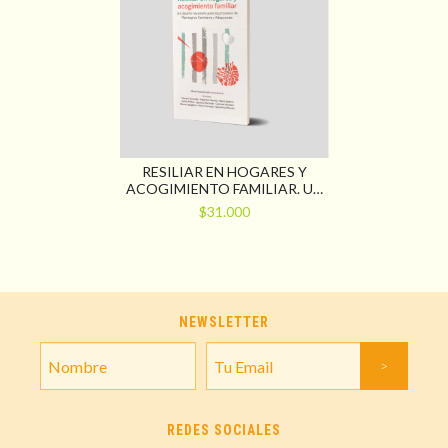
RESILIAR EN HOGARES Y
ACOGIMIENTO FAMILIAR. UN
DESAFÍO NECESARIO PARA
$31.000
LOS PROCESOS DE
REINTEGROS FAMILIARES Y
ADOPCIONES
NEWSLETTER
REDES SOCIALES