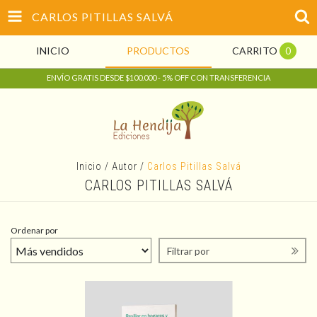
CARLOS PITILLAS SALVÁ
INICIO
PRODUCTOS
CARRITO
0
ENVÍO GRATIS DESDE $100.000 - 5% OFF CON TRANSFERENCIA
Inicio
/
Autor
/
Carlos Pitillas Salvá
CARLOS PITILLAS SALVÁ
Ordenar por
Filtrar por