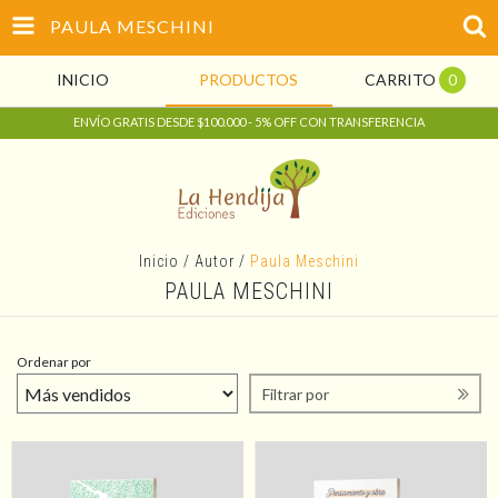
PAULA MESCHINI
INICIO
PRODUCTOS
CARRITO
0
ENVÍO GRATIS DESDE $100.000 - 5% OFF CON TRANSFERENCIA
Inicio
/
Autor
/
Paula Meschini
PAULA MESCHINI
Ordenar por
Filtrar por