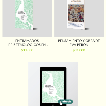
ENTRAMADOS
PENSAMIENTO Y OBRA DE
EPISTEMOLÓGICOS EN
EVA PERÓN
TRABAJO SOCIAL.
$33.000
$31.000
CONTRIBUCIONES PARA UN
SENTIPENSAR-HACER
SITUADO, FEMINISTA,
DESCOLONIAL E
INTERCULTURAL